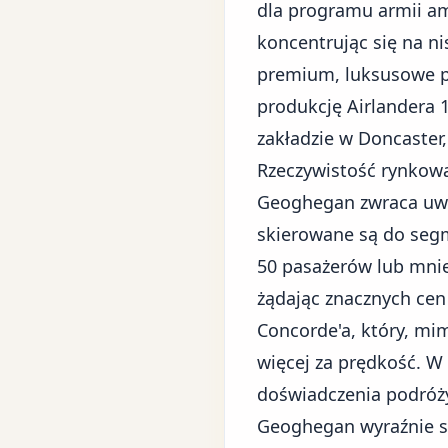
dla programu armii ame
koncentrując się na n
premium, luksusowe po
produkcję Airlandera 
zakładzie w Doncaster
Rzeczywistość rynkow
Geoghegan zwraca uwag
skierowane są do segm
50 pasażerów lub mniej
żądając znacznych cen
Concorde'a, który, mim
więcej za prędkość. 
doświadczenia podróży.
Geoghegan wyraźnie st