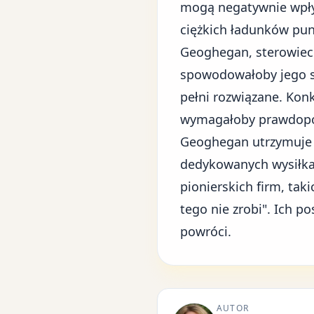
mogą negatywnie wpły
ciężkich ładunków pun
Geoghegan, sterowiec 
spowodowałoby jego sz
pełni rozwiązane. Ko
wymagałoby prawdopod
Geoghegan utrzymuje 
dedykowanych wysiłkac
pionierskich firm, taki
tego nie zrobi". Ich 
powróci.
AUTOR