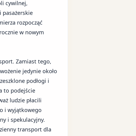
i cywilnej,
i pasażerskie
mierza rozpocząć
k rocznie w nowym
sport. Zamiast tego,
wożenie jedynie około
rzeszklone podłogi i
a to podejście
aż ludzie płacili
o i wyjątkowego
ny i spekulacyjny.
zienny transport dla