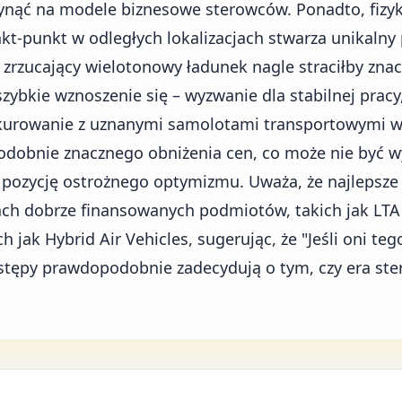
nąć na modele biznesowe sterowców. Ponadto, fizyk
kt-punkt w odległych lokalizacjach stwarza unikalny 
zrzucający wielotonowy ładunek nagle straciłby zna
ybkie wznoszenie się – wyzwanie dla stabilnej pracy,
nkurowanie z uznanymi samolotami transportowymi w
obnie znacznego obniżenia cen, co może nie być w
pozycję ostrożnego optymizmu. Uważa, że najlepsze
h dobrze finansowanych podmiotów, takich jak LTA 
ch jak Hybrid Air Vehicles, sugerując, że "Jeśli oni tego
postępy prawdopodobnie zadecydują o tym, czy era s