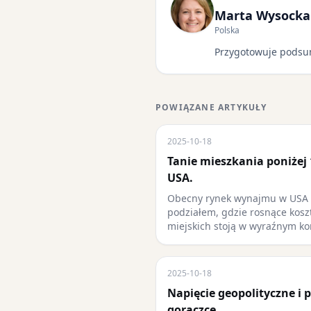
Marta Wysocka
Polska
Przygotowuje podsu
POWIĄZANE ARTYKUŁY
2025-10-18
Tanie mieszkania poniżej
USA.
Obecny rynek wynajmu w USA c
podziałem, gdzie rosnące kosz
miejskich stoją w wyraźnym ko
2025-10-18
Napięcie geopolityczne i 
gorączce