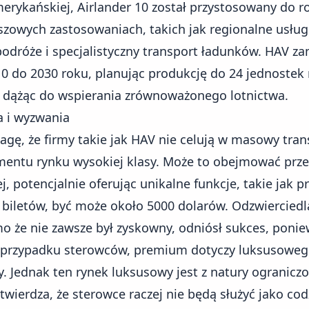
rykańskiej, Airlander 10 został przystosowany do rol
iszowych zastosowaniach, takich jak regionalne usług
dróże i specjalistyczny transport ładunków. HAV za
10 do 2030 roku, planując produkcję do 24 jednoste
, dążąc do wspierania zrównoważonego lotnictwa.
a i wyzwania
ę, że firmy takie jak HAV nie celują w masowy tran
entu rynku wysokiej klasy. Może to obejmować prze
, potencjalnie oferując unikalne funkcje, takie jak p
 biletów, być może około 5000 dolarów. Odzwierciedl
o że nie zawsze był zyskowny, odniósł sukces, poniew
W przypadku sterowców, premium dotyczy luksusoweg
 Jednak ten rynek luksusowy jest z natury ograniczo
wierdza, że sterowce raczej nie będą służyć jako cod