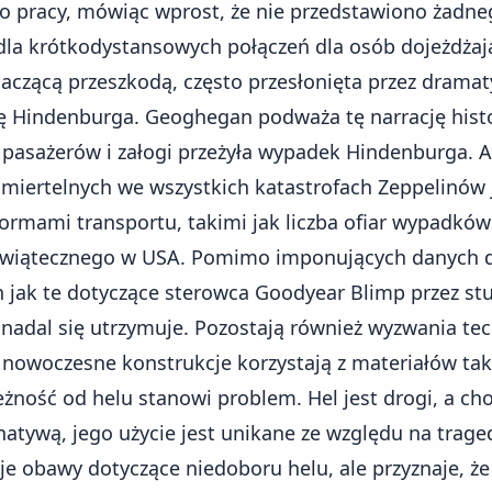
do pracy, mówiąc wprost, że nie przedstawiono żadn
la krótkodystansowych połączeń dla osób dojeżdżaj
naczącą przeszkodą, często przesłonięta przez dramat
ę Hindenburga. Geoghegan podważa tę narrację histo
 pasażerów i załogi przeżyła wypadek Hindenburga. 
 śmiertelnych we wszystkich katastrofach Zeppelinów 
ormami transportu, takimi jak liczba ofiar wypadk
wiątecznego w USA. Pomimo imponujących danych d
h jak te dotyczące sterowca Goodyear Blimp przez stu
o nadal się utrzymuje. Pozostają również wyzwania tec
nowoczesne konstrukcje korzystają z materiałów taki
eżność od helu stanowi problem. Hel jest drogi, a ch
natywą, jego użycie jest unikane ze względu na trag
e obawy dotyczące niedoboru helu, ale przyznaje, ż