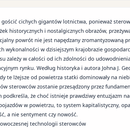
gościć cichych gigantów lotnictwa, ponieważ stero
ek historycznych i nostalgicznych obrazów, przeżyw
cjalny powrót nie jest napędzany zromantyzowaną prz
h wykonalności w dzisiejszym krajobrazie gospodar
u zależy w całości od ich zdolności do udowodnienia,
yjnym rynku. Według historyka i autora Johna J. Ge
dy te lżejsze od powietrza statki dominowały na niebi
tów sterowców zostanie przesądzony przez fundamen
podkreśla, że choć istnieje prawdziwy entuzjazm n
ojazdów w powietrzu, to system kapitalistyczny, opar
ść, a nie sentyment czy nowość.
 nowoczesnej technologii sterowców