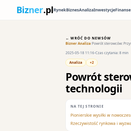
Biz
ner
.pl
Rynek
Biznes
Analiza
Inwestycje
Finanse
← WRÓĆ DO NEWSÓW
Bizner
/
Analiza
/
Powrót sterowców: Przys
2025-05-18 11:16
Czas czytania: 8 min
Analiza
+2
Powrót stero
technologii
NA TEJ STRONIE
Pionierskie wysiłki w nowocze
Rzeczywistość rynkowa i wyzw