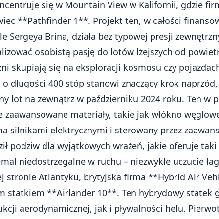
centruje się w Mountain View w Kalifornii, gdzie fi
iec **Pathfinder 1**. Projekt ten, w całości finanso
le Sergeya Brina, działa bez typowej presji zewnętrz
lizować osobistą pasję do lotów lżejszych od powietr
zni
skupiają się na eksploracji kosmosu czy pojazdach
1 o długości 400 stóp stanowi znaczący krok naprzód
y lot na zewnątrz w październiku 2024 roku. Ten w pe
e zaawansowane materiały, takie jak włókno węglowe i
silnikami elektrycznymi i sterowany przez zaawans
ł podziw dla wyjątkowych wrażeń, jakie oferuje taki 
iemal niedostrzegalne w ruchu – niezwykłe uczucie ł
j stronie Atlantyku,
brytyjska firma **Hybrid Air Veh
im statkiem **Airlander 10**. Ten hybrydowy statek g
kcji aerodynamicznej, jak i pływalności helu. Pierw