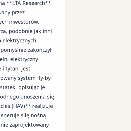
rma **LTA Research**
wany przez
nych inwestorów,
za, podobnie jak inni
 elektrycznych.
, pomyślnie zakończył
łni elektryczny
 tytan, jest
owany system fly-by-
statek, opisując je
agodnego unoszenia się
icles (HAV)**
realizuje
eneruje siłę nośną
otnie zaprojektowany