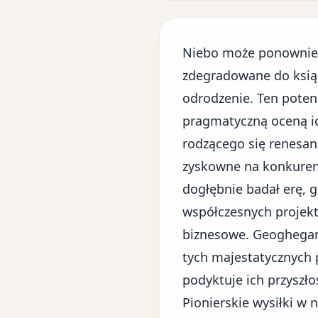
Niebo może ponownie 
zdegradowane do książ
odrodzenie. Ten poten
pragmatyczną oceną ic
rodzącego się renesans
zyskowne na konkurenc
dogłębnie badał erę, g
współczesnych projek
biznesowe. Geoghegan 
tych majestatycznych p
podyktuje ich przyszło
Pionierskie wysiłki w