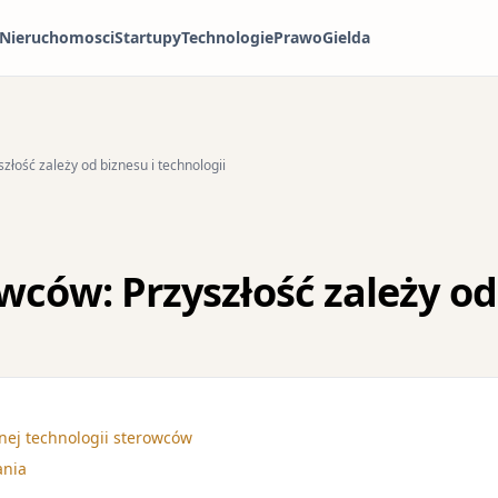
Nieruchomosci
Startupy
Technologie
Prawo
Gielda
złość zależy od biznesu i technologii
wców: Przyszłość zależy od
snej technologii sterowców
ania