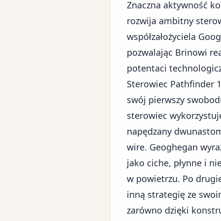
Znaczna aktywność kon
rozwija ambitny sterow
współzałożyciela Goog
pozwalając Brinowi rea
potentaci technologic
Sterowiec Pathfinder 
swój pierwszy swobodn
sterowiec wykorzystuj
napędzany dwunastoma 
wire. Geoghegan wyrazi
jako ciche, płynne i n
w powietrzu. Po drugie
inną strategię ze swo
zarówno dzięki konstru