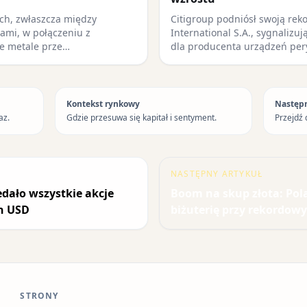
ych, zwłaszcza między
Citigroup podniósł swoją rek
ami, w połączeniu z
International S.A., sygnalizu
e metale prze…
dla producenta urządzeń pe
Kontekst rynkowy
Następ
az.
Gdzie przesuwa się kapitał i sentyment.
Przejdź 
NASTĘPNY ARTYKUŁ
dało wszystkie akcje
Boom na skup złota: Po
n USD
biżuterię przy rekordow
STRONY