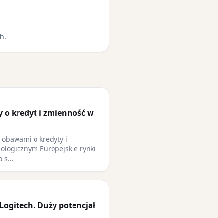
h.
y o kredyt i zmienność w
z obawami o kredyty i
ologicznym Europejskie rynki
o s…
Logitech. Duży potencjał