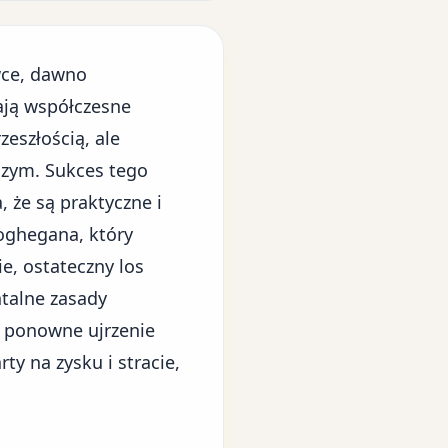
wce, dawno
ają współczesne
eszłością, ale
czym. Sukces tego
 że są praktyczne i
oghegana, który
e, ostateczny los
talne zasady
a ponowne ujrzenie
ty na zysku i stracie,