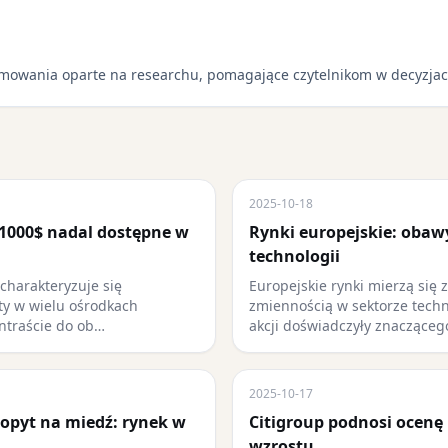
mowania oparte na researchu, pomagające czytelnikom w decyzjac
2025-10-18
 1000$ nadal dostępne w
Rynki europejskie: obaw
technologii
harakteryzuje się
Europejskie rynki mierzą się 
ty w wielu ośrodkach
zmiennością w sektorze techn
ntraście do ob…
akcji doświadczyły znacząceg
2025-10-17
popyt na miedź: rynek w
Citigroup podnosi ocenę 
wzrostu