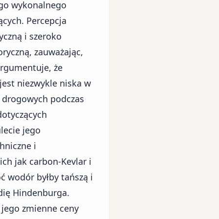
ego wykonalnego
ących. Percepcja
yczną i szeroko
ryczną, zauważając,
Argumentuje, że
jest niezwykle niska w
ów drogowych podczas
otyczących
lecie jego
hniczne i
ch jak carbon-Kevlar i
oć wodór byłby tańszą i
edię Hindenburga.
e jego
zmienne ceny