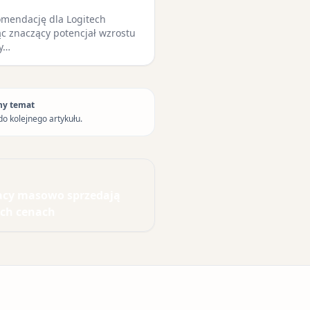
omendację dla Logitech
jąc znaczący potencjał wzrostu
ry…
ny temat
do kolejnego artykułu.
lacy masowo sprzedają
ych cenach