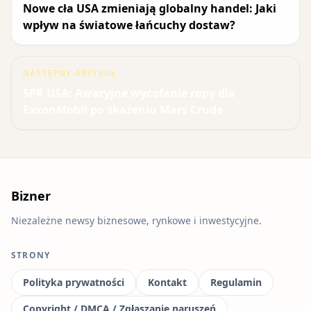
Nowe cła USA zmieniają globalny handel: Jaki
wpływ na światowe łańcuchy dostaw?
NASTĘPNY ARTYKUŁ
SPR USA: Awaryjne wycofanie ropy dla
ExxonMobil po skażeniu Mars Crude
Bizner
Niezależne newsy biznesowe, rynkowe i inwestycyjne.
STRONY
Polityka prywatności
Kontakt
Regulamin
Copyright / DMCA / Zgłaszanie naruszeń