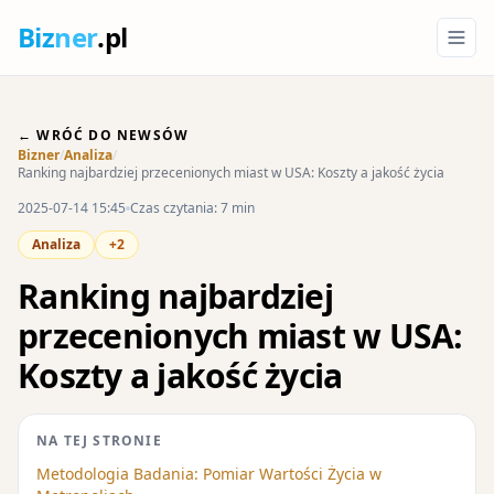
Biz
ner
.pl
← WRÓĆ DO NEWSÓW
Bizner
/
Analiza
/
Ranking najbardziej przecenionych miast w USA: Koszty a jakość życia
2025-07-14 15:45
Czas czytania: 7 min
Analiza
+2
Ranking najbardziej
przecenionych miast w USA:
Koszty a jakość życia
NA TEJ STRONIE
Metodologia Badania: Pomiar Wartości Życia w