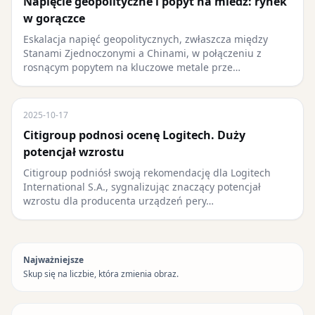
Napięcie geopolityczne i popyt na miedź: rynek
w gorączce
Eskalacja napięć geopolitycznych, zwłaszcza między
Stanami Zjednoczonymi a Chinami, w połączeniu z
rosnącym popytem na kluczowe metale prze…
2025-10-17
Citigroup podnosi ocenę Logitech. Duży
potencjał wzrostu
Citigroup podniósł swoją rekomendację dla Logitech
International S.A., sygnalizując znaczący potencjał
wzrostu dla producenta urządzeń pery…
Najważniejsze
Skup się na liczbie, która zmienia obraz.