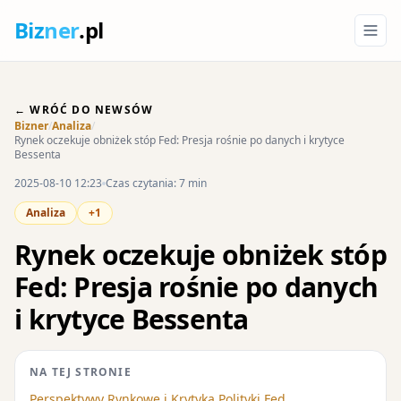
Biz
ner
.pl
← WRÓĆ DO NEWSÓW
Bizner
/
Analiza
/
Rynek oczekuje obniżek stóp Fed: Presja rośnie po danych i krytyce
Bessenta
2025-08-10 12:23
Czas czytania: 7 min
Analiza
+1
Rynek oczekuje obniżek stóp
Fed: Presja rośnie po danych
i krytyce Bessenta
NA TEJ STRONIE
Perspektywy Rynkowe i Krytyka Polityki Fed