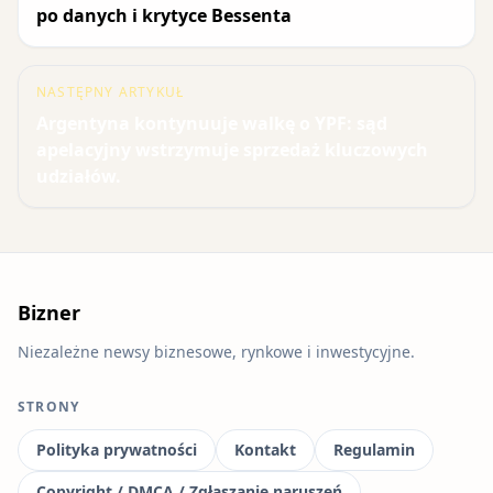
po danych i krytyce Bessenta
NASTĘPNY ARTYKUŁ
Argentyna kontynuuje walkę o YPF: sąd
apelacyjny wstrzymuje sprzedaż kluczowych
udziałów.
Bizner
Niezależne newsy biznesowe, rynkowe i inwestycyjne.
STRONY
Polityka prywatności
Kontakt
Regulamin
Copyright / DMCA / Zgłaszanie naruszeń