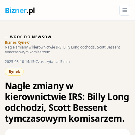
Biz
ner
.pl
← WRÓĆ DO NEWSÓW
Bizner
/
Rynek
/
Nagłe zmiany w kierownictwie IRS: Billy Long odchodzi, Scott Bessent
tymczasowym komisarzem.
2025-08-10 14:15
Czas czytania: 5 min
Rynek
Nagłe zmiany w
kierownictwie IRS: Billy Long
odchodzi, Scott Bessent
tymczasowym komisarzem.