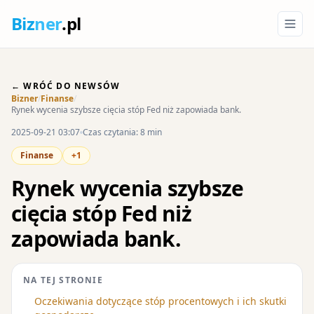
Biz
ner
.pl
← WRÓĆ DO NEWSÓW
Bizner
/
Finanse
/
Rynek wycenia szybsze cięcia stóp Fed niż zapowiada bank.
2025-09-21 03:07
Czas czytania: 8 min
Finanse
+1
Rynek wycenia szybsze
cięcia stóp Fed niż
zapowiada bank.
NA TEJ STRONIE
Oczekiwania dotyczące stóp procentowych i ich skutki