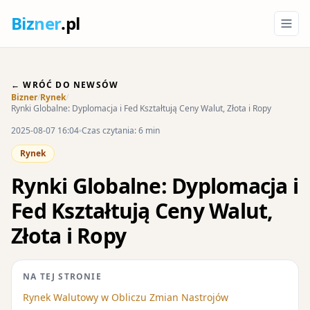
Biz
ner
.pl
← WRÓĆ DO NEWSÓW
Bizner
/
Rynek
/
Rynki Globalne: Dyplomacja i Fed Kształtują Ceny Walut, Złota i Ropy
2025-08-07 16:04
Czas czytania: 6 min
Rynek
Rynki Globalne: Dyplomacja i
Fed Kształtują Ceny Walut,
Złota i Ropy
NA TEJ STRONIE
Rynek Walutowy w Obliczu Zmian Nastrojów