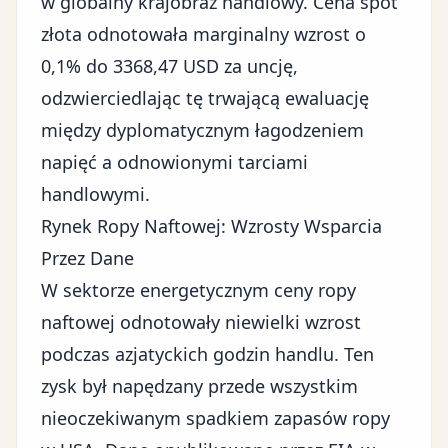
w globalny krajobraz handlowy. Cena spot
złota odnotowała marginalny wzrost o
0,1% do 3368,47 USD za uncję,
odzwierciedlając tę trwającą ewaluację
między dyplomatycznym łagodzeniem
napięć a odnowionymi tarciami
handlowymi.
Rynek Ropy Naftowej: Wzrosty Wsparcia
Przez Dane
W sektorze energetycznym
ceny ropy
naftowej
odnotowały niewielki wzrost
podczas azjatyckich godzin handlu. Ten
zysk był napędzany przede wszystkim
nieoczekiwanym spadkiem zapasów ropy