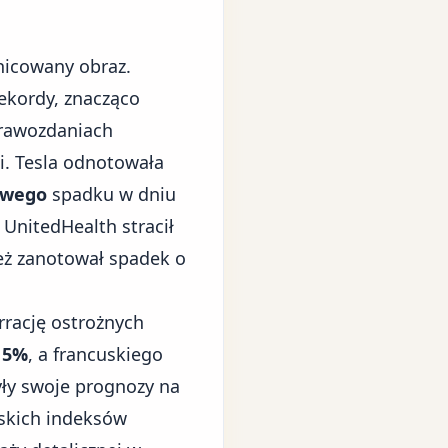
nicowany obraz.
ekordy, znacząco
prawozdaniach
i. Tesla odnotowała
owego
spadku w dniu
, UnitedHealth stracił
eż zanotował spadek o
rrację ostrożnych
15%
, a francuskiego
yły swoje prognozy na
jskich indeksów