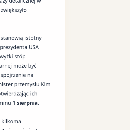
aży detalicznej w
 zwiększyło
stanowią istotny
prezydenta USA
wyżki stóp
arnej może być
 spojrzenie na
nister przemysłu Kim
twierdzając ich
rminu
1 sierpnia
.
t kilkoma