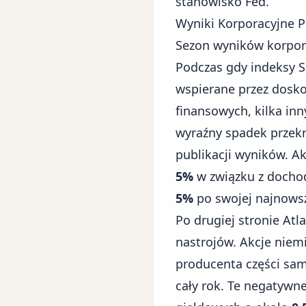
stanowisko Fed.
Wyniki Korporacyjne P
Sezon wyników korpor
Podczas gdy indeksy S
wspierane przez dosko
finansowych, kilka in
wyraźny spadek przek
publikacji wyników. A
5%
w związku z dochod
5%
po swojej najnowsze
Po drugiej stronie Atl
nastrojów. Akcje niem
producenta części s
cały rok. Te negatywn