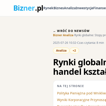
Biz
ner
.pl
Rynek
Biznes
Analiza
Inwestycje
Finanse
← WRÓĆ DO NEWSÓW
Bizner
/
Analiza
/
Rynki globalne: Stopy pr
2025-07-26 10:32
Czas czytania: 8 min
Analiza
+2
Rynki global
handel kszta
NA TEJ STRONIE
Polityka Pieniężna pod Wnikliw
Wyniki Korporacyjne Przynosz