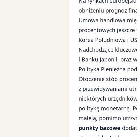
Na rynkach europejski
obniżeniu prognoz fi
Umowa handlowa międz
procentowych jeszcze 
Korea Południowa i US
Nadchodzące kluczowe 
i Banku Japonii, oraz 
Polityka Pieniężna po
Otoczenie stóp procen
z przewidywaniami utr
niektórych urzędników
politykę monetarną. P
maleją, pomimo utrzym
punkty bazowe
dodat