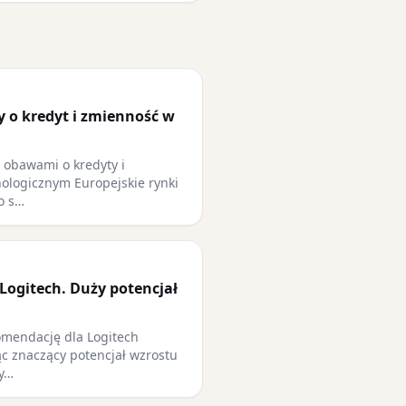
y o kredyt i zmienność w
z obawami o kredyty i
ologicznym Europejskie rynki
o s…
Logitech. Duży potencjał
omendację dla Logitech
jąc znaczący potencjał wzrostu
ry…