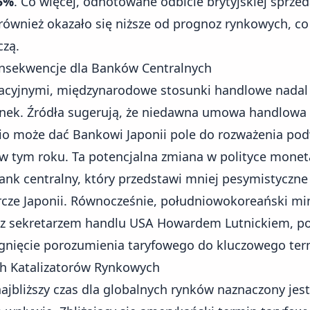
5%
. Co więcej, odnotowane odbicie brytyjskiej sprzed
ównież okazało się niższe od prognoz rynkowych, co
zą.
nsekwencje dla Banków Centralnych
acyjnymi, międzynarodowe stosunki handlowe nadal 
ynek. Źródła sugerują, że niedawna
umowa handlowa 
io
może dać Bankowi Japonii pole do rozważenia pod
w tym roku. Ta potencjalna zmiana w polityce monet
ank centralny, który przedstawi mniej pesymistyczne
cze Japonii. Równocześnie, południowokoreański mi
 z sekretarzem handlu USA Howardem Lutnickiem, po
gnięcie porozumienia taryfowego do kluczowego te
h Katalizatorów Rynkowych
najbliższy czas dla globalnych rynków naznaczony jes