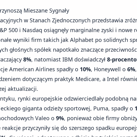
rzynoszą Mieszane Sygnały
acyjnych
w Stanach Zjednoczonych przedstawia zróż
&P 500 i Nasdaq osiągnęły marginalne zyski i nowe r
nałe wyniki firm takich jak Alphabet po solidnych s
nych głośnych spółek napotkało znaczące przeciwnośc
raczający
8%
, natomiast IBM doświadczył
8-procent
kcje American Airlines spadły o
10%
, Honeywell o
6%
zeniem dotyczącym praktyk Medicare, a Intel równi
j aktualizacji.
antyku, rynki europejskie odzwierciedlały podobną na
ieckiego giganta odzieży sportowej, Puma, spadły o
amochodowych Valeo o
9%
, ponieważ obie firmy obniż
e reakcje przyczyniły się do szerszego spadku europe