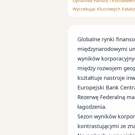
Dynamika Handlu i Konsekwen
Wyczekując Kluczowych Katali
Globalne rynki finans
międzynarodowymi umo
wyników korporacyjny
między rozwojem geopo
kształtuje nastroje in
Europejski Bank Centr
Rezerwę Federalną ma
łagodzenia.
Sezon wyników korpora
kontrastującymi ze zna