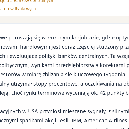
cje dla Banków Centralnych
zatorów Rynkowych
owe poruszają się w złożonym krajobrazie, gdzie op
wami handlowymi jest coraz częściej studzony prz
ch i ewoluujące
polityki banków centralnych
. Ta wza
litycznym, wynikami przedsiębiorstw a korektami p
westorów w miarę zbliżania się kluczowego tygodnia.
alny utrzymał stopy procentowe, a oczekiwania na ob
leją, choć rynki terminowe wyceniają ok. 42 punkt
cyjnych w USA przyniósł mieszane sygnały, z silnym
cznymi spadkami akcji Tesli, IBM, American Airlines, 