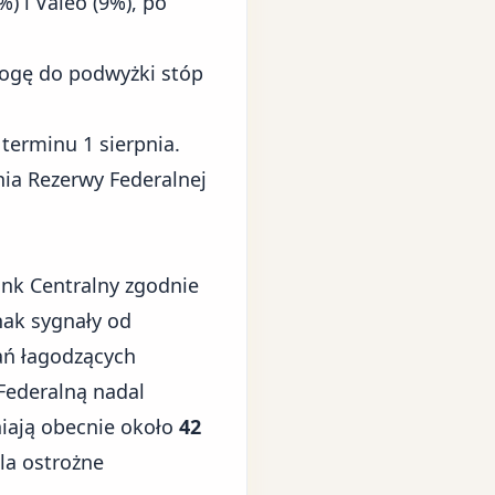
) i Valeo (9%), po
ogę do podwyżki stóp
terminu 1 sierpnia.
nia Rezerwy Federalnej
nk Centralny zgodnie
nak sygnały od
łań łagodzących
Federalną nadal
niają obecnie około
42
la ostrożne