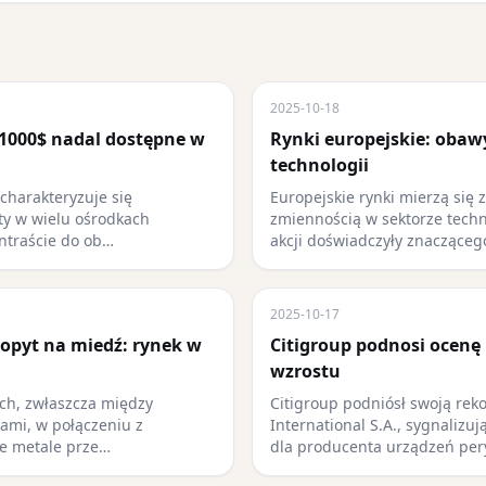
2025-10-18
 1000$ nadal dostępne w
Rynki europejskie: obaw
technologii
harakteryzuje się
Europejskie rynki mierzą się 
ty w wielu ośrodkach
zmiennością w sektorze techn
ntraście do ob…
akcji doświadczyły znacząceg
2025-10-17
popyt na miedź: rynek w
Citigroup podnosi ocenę 
wzrostu
ych, zwłaszcza między
Citigroup podniósł swoją rek
ami, w połączeniu z
International S.A., sygnalizu
e metale prze…
dla producenta urządzeń pe