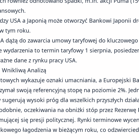
ch również odnotowano spadki, m.in. akcji Puma (15%
nansowych.
y USA a Japonią może otworzyć Bankowi Japonii dr
w tym roku.
A dążą do zawarcia umowy taryfowej do kluczowego 
wydarzenia to termin taryfowy 1 sierpnia, posiedze
ważne dane z rynku pracy USA.
d Wnikliwą Analizą
towych wykazuje oznaki umacniania, a Europejski Ba
zymał swoją referencyjną stopę na poziomie 2%. Jed
 sugerują wysoki próg dla wszelkich przyszłych dzia
odobnie, oczekiwania na obniżki stóp przez Rezerwę 
ującej się presji politycznej. Rynki terminowe wyce
kowego łagodzenia w bieżącym roku, co odzwiercied