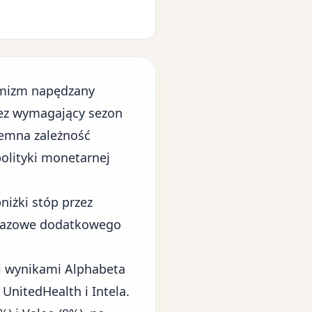
tymizm napędzany
ez wymagający sezon
jemna zależność
olityki monetarnej
niżki stóp przez
y bazowe dodatkowego
i wynikami Alphabeta
UnitedHealth i Intela.