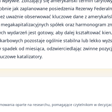
wpływie. Zbliżający się amerykański termin taryfow
dobnie jak zaplanowane posiedzenia Rezerwy Federalne
eż uważnie obserwować kluczowe dane z amerykański
 megakapitalizacyjnych spółek oraz harmonogram zn
ch wydarzeń jest gotowy, aby dalej kształtować kier
skarbowych pozostaje ogólnie stabilna lub lekko wyż
 spadek od miesiąca, odzwierciedlając zwinne pozy
uczowe katalizatory.
mowania oparte na researchu, pomagające czytelnikom w decyzjac