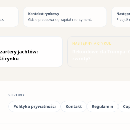
Kontekst rynkowy
Następ
az.
Gdzie przesuwa się kapitał i sentyment.
Przejdź 
NASTĘPNY ARTYKUŁ
zartery jachtów:
Rekordowe cła Trumpa: 
ść rynku
zwroty?
STRONY
Polityka prywatności
Kontakt
Regulamin
Cop