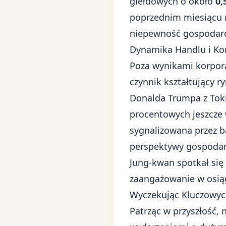
giełdowych o około
0,
poprzednim miesiącu r
niepewność gospodarc
Dynamika Handlu i Ko
Poza wynikami korpor
czynnik kształtujący r
Donalda Trumpa z Tok
procentowych jeszcze 
sygnalizowana przez b
perspektywy gospodar
Jung-kwan spotkał się
zaangażowanie w osią
Wyczekując Kluczowyc
Patrząc w przyszłość, 