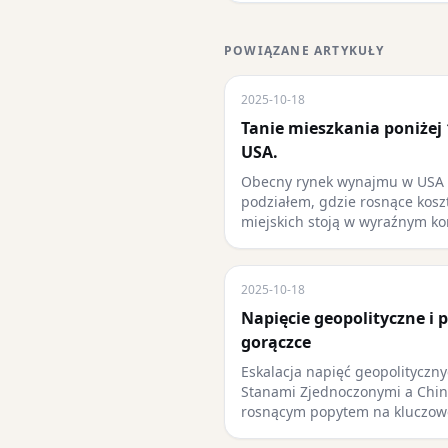
POWIĄZANE ARTYKUŁY
2025-10-18
Tanie mieszkania poniżej
USA.
Obecny rynek wynajmu w USA c
podziałem, gdzie rosnące kosz
miejskich stoją w wyraźnym ko
2025-10-18
Napięcie geopolityczne i 
gorączce
Eskalacja napięć geopolityczn
Stanami Zjednoczonymi a Chin
rosnącym popytem na kluczow