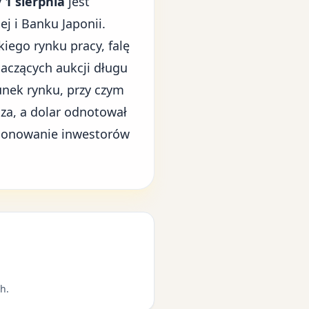
y
1 sierpnia
jest
j i Banku Japonii.
ego rynku pracy, falę
aczących aukcji długu
unek rynku, przy czym
sza, a dolar odnotował
cjonowanie inwestorów
h.