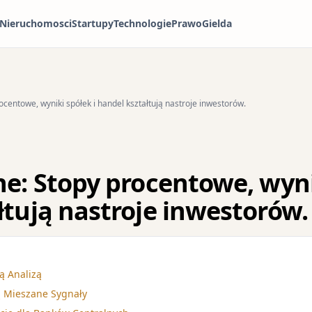
Nieruchomosci
Startupy
Technologie
Prawo
Gielda
ocentowe, wyniki spółek i handel kształtują nastroje inwestorów.
ne: Stopy procentowe, wyni
łtują nastroje inwestorów.
ą Analizą
ą Mieszane Sygnały