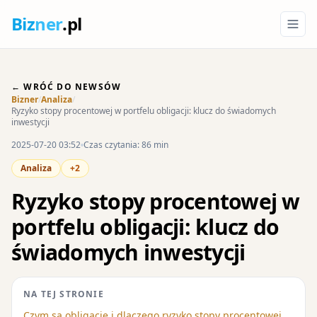
Biz
ner
.pl
← WRÓĆ DO NEWSÓW
Bizner
/
Analiza
/
Ryzyko stopy procentowej w portfelu obligacji: klucz do świadomych
inwestycji
2025-07-20 03:52
Czas czytania: 86 min
Analiza
+2
Ryzyko stopy procentowej w
portfelu obligacji: klucz do
świadomych inwestycji
NA TEJ STRONIE
Czym są obligacje i dlaczego ryzyko stopy procentowej