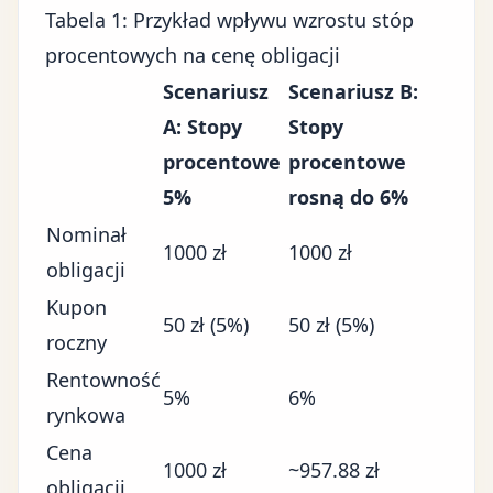
Tabela 1: Przykład wpływu wzrostu stóp
procentowych na cenę obligacji
Scenariusz
Scenariusz B:
A: Stopy
Stopy
procentowe
procentowe
5%
rosną do 6%
Nominał
1000 zł
1000 zł
obligacji
Kupon
50 zł (5%)
50 zł (5%)
roczny
Rentowność
5%
6%
rynkowa
Cena
1000 zł
~957.88 zł
obligacji