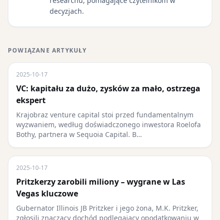
researchu, pomagające czytelnikom w
decyzjach.
POWIĄZANE ARTYKUŁY
2025-10-17
VC: kapitału za dużo, zysków za mało, ostrzega
ekspert
Krajobraz venture capital stoi przed fundamentalnym
wyzwaniem, według doświadczonego inwestora Roelofa
Bothy, partnera w Sequoia Capital. B…
2025-10-17
Pritzkerzy zarobili miliony – wygrane w Las
Vegas kluczowe
Gubernator Illinois JB Pritzker i jego żona, M.K. Pritzker,
zgłosili znaczący dochód podlegający opodatkowaniu w