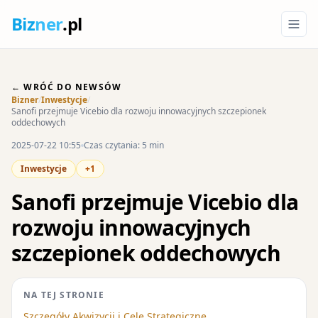
Biz
ner
.pl
← WRÓĆ DO NEWSÓW
Bizner
/
Inwestycje
/
Sanofi przejmuje Vicebio dla rozwoju innowacyjnych szczepionek
oddechowych
2025-07-22 10:55
Czas czytania: 5 min
Inwestycje
+1
Sanofi przejmuje Vicebio dla
rozwoju innowacyjnych
szczepionek oddechowych
NA TEJ STRONIE
Szczegóły Akwizycji i Cele Strategiczne