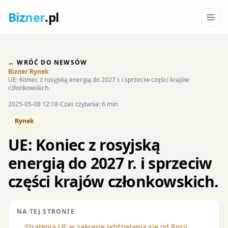
Biz
ner
.pl
← WRÓĆ DO NEWSÓW
Bizner
/
Rynek
/
UE: Koniec z rosyjską energią do 2027 r. i sprzeciw części krajów
członkowskich.
2025-05-08 12:18
Czas czytania: 6 min
Rynek
UE: Koniec z rosyjską
energią do 2027 r. i sprzeciw
części krajów członkowskich.
NA TEJ STRONIE
Strategia UE w zakresie oddzielania się od Rosji