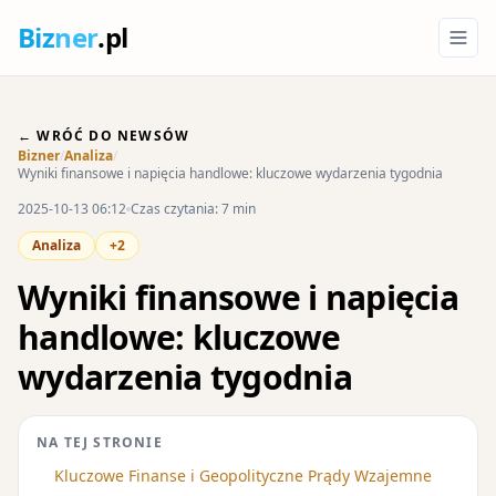
Biz
ner
.pl
← WRÓĆ DO NEWSÓW
Bizner
/
Analiza
/
Wyniki finansowe i napięcia handlowe: kluczowe wydarzenia tygodnia
2025-10-13 06:12
Czas czytania: 7 min
Analiza
+2
Wyniki finansowe i napięcia
handlowe: kluczowe
wydarzenia tygodnia
NA TEJ STRONIE
Kluczowe Finanse i Geopolityczne Prądy Wzajemne