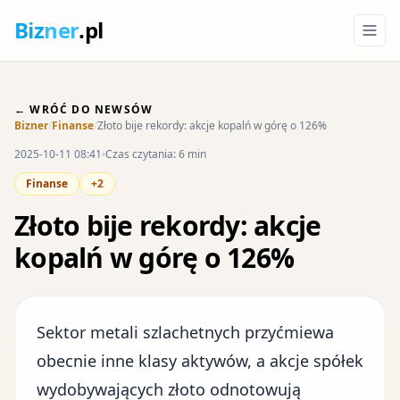
Biz
ner
.pl
← WRÓĆ DO NEWSÓW
Bizner
/
Finanse
/
Złoto bije rekordy: akcje kopalń w górę o 126%
2025-10-11 08:41
Czas czytania: 6 min
Finanse
+2
Złoto bije rekordy: akcje
kopalń w górę o 126%
Sektor metali szlachetnych przyćmiewa
obecnie inne klasy aktywów, a akcje spółek
wydobywających złoto odnotowują