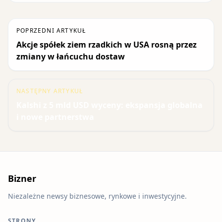
POPRZEDNI ARTYKUŁ
Akcje spółek ziem rzadkich w USA rosną przez
zmiany w łańcuchu dostaw
NASTĘPNY ARTYKUŁ
Kalshi z 5 mld USD wyceny: ekspansja globalna
i nowe partnerstwa
Bizner
Niezależne newsy biznesowe, rynkowe i inwestycyjne.
STRONY