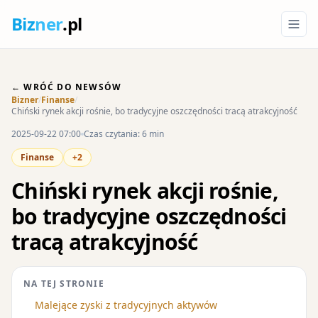
Biz
ner
.pl
← WRÓĆ DO NEWSÓW
Bizner
/
Finanse
/
Chiński rynek akcji rośnie, bo tradycyjne oszczędności tracą atrakcyjność
2025-09-22 07:00
Czas czytania: 6 min
Finanse
+2
Chiński rynek akcji rośnie,
bo tradycyjne oszczędności
tracą atrakcyjność
NA TEJ STRONIE
Malejące zyski z tradycyjnych aktywów