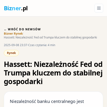
Biz
ner
.pl
← WRÓĆ DO NEWSÓW
Bizner
/
Rynek
/
Hassett: Niezależność Fed od Trumpa kluczem do stabilnej gospodarki
2025-09-08 23:37
Czas czytania: 4 min
Rynek
Hassett: Niezależność Fed od
Trumpa kluczem do stabilnej
gospodarki
Niezależność banku centralnego jest