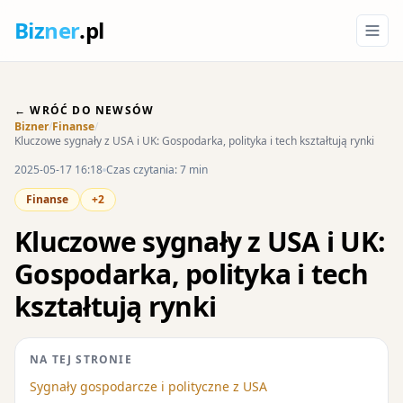
Biz
ner
.pl
← WRÓĆ DO NEWSÓW
Bizner
/
Finanse
/
Kluczowe sygnały z USA i UK: Gospodarka, polityka i tech kształtują rynki
2025-05-17 16:18
Czas czytania: 7 min
Finanse
+2
Kluczowe sygnały z USA i UK:
Gospodarka, polityka i tech
kształtują rynki
NA TEJ STRONIE
Sygnały gospodarcze i polityczne z USA