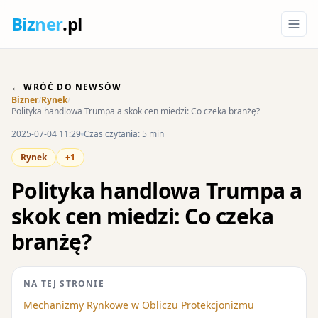
Biz
ner
.pl
← WRÓĆ DO NEWSÓW
Bizner
/
Rynek
/
Polityka handlowa Trumpa a skok cen miedzi: Co czeka branżę?
2025-07-04 11:29
Czas czytania: 5 min
Rynek
+1
Polityka handlowa Trumpa a
skok cen miedzi: Co czeka
branżę?
NA TEJ STRONIE
Mechanizmy Rynkowe w Obliczu Protekcjonizmu