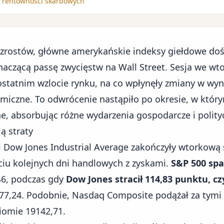
i rentowności skarbowych
wzrostów, główne amerykańskie indeksy giełdowe doś
czącą passę zwycięstw na Wall Street. Sesja we wto
ostatnim wzlocie rynku, na co wpłynęły zmiany w wyn
omiczne
. To odwrócenie nastąpiło po okresie, w któr
e, absorbując różne wydarzenia gospodarcze i polity
ą straty
 Dow Jones Industrial Average zakończyły wtorkową s
ściu kolejnych dni handlowych z zyskami.
S&P 500 spa
46, podczas gdy
Dow Jones stracił 114,83 punktu, cz
77,24. Podobnie, Nasdaq Composite podążał za tymi 
ziomie 19142,71.