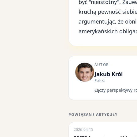
być "nieistotny". Zauw
kruchą pewność siebie 
argumentując, że obniż
amerykańskich obligac
AUTOR
Jakub Król
Polska
Łączy perspektywy r
POWIĄZANE ARTYKUŁY
2026-04-15