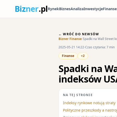
Biz
ner
.pl
Rynek
Biznes
Analiza
Inwestycje
Finanse
← WRÓĆ DO NEWSÓW
Bizner
/
Finanse
/
Spadki na Wall Street 
2025-05-21 14:22
Czas czytania: 7 min
Finanse
+2
Spadki na Wa
indeksów US
NA TEJ STRONIE
Indeksy rynkowe notują straty
Polityczne przeszkody a nastr