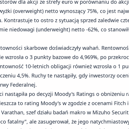
estorów dla akcji ze strefy euro w porównaniu do akc
wyżki (overweight) netto wynoszący 75%, co jest na
. Kontrastuje to ostro z sytuacją sprzed zaledwie czt
omie niedowagi (underweight) netto -62%, co stanowi
entowności skarbowe doświadczyły wahań. Rentowność 
e wzrosła o 3 punkty bazowe do 4,969%, po przekro
ntowność 10-letnich obligacji również wzrosła o 1 p
zeniu 4,5%. Ruchy te nastąpiły, gdy inwestorzy oceni
erwy Federalnej.
 nastąpiła po decyzji Moody's Ratings o
obniżeniu 
ieszcza to rating Moody's w zgodzie z ocenami Fitch
u Varathan, szef działu badań makro w Mizuho Securiti
ząco fatalny", ale zasugerował, że jego natychmiasto