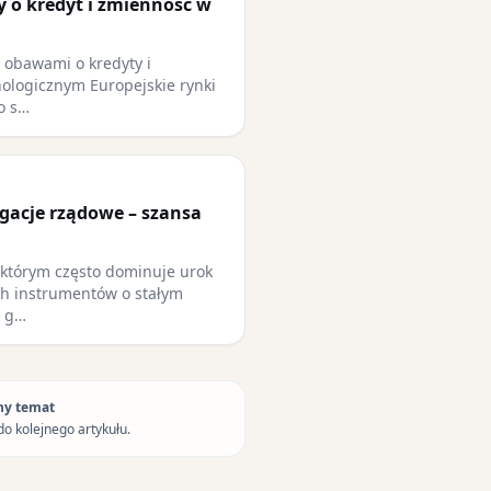
y o kredyt i zmienność w
z obawami o kredyty i
ologicznym Europejskie rynki
o s…
igacje rządowe – szansa
 którym często dominuje urok
ch instrumentów o stałym
w g…
ny temat
do kolejnego artykułu.