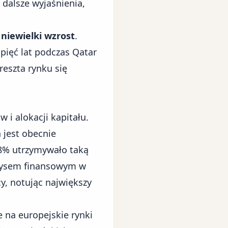
 dalsze wyjaśnienia,
 niewielki wzrost
.
 pięć lat podczas Qatar
eszta rynku się
i alokacji kapitału.
 jest obecnie
8% utrzymywało taką
ryzysem finansowym w
cy, notując największy
e na europejskie rynki