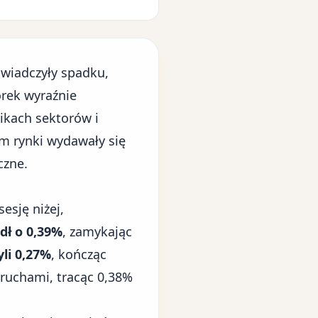
wiadczyły spadku,
rek wyraźnie
ikach sektorów i
ym rynki wydawały się
czne.
esję niżej,
dł o 0,39%
, zamykając
yli 0,27%
, kończąc
ruchami, tracąc 0,38%