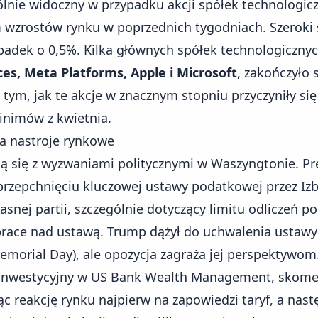
ólnie widoczny w przypadku akcji spółek technologicz
wzrostów rynku w poprzednich tygodniach. Szeroki 
adek o 0,5%. Kilka głównych spółek technologiczny
es, Meta Platforms, Apple i Microsoft
, zakończyło 
 tym, jak te akcje w znacznym stopniu przyczyniły s
inimów z kwietnia.
 a nastroje rynkowe
ą się z wyzwaniami politycznymi w Waszyngtonie. P
przepchnięciu kluczowej ustawy podatkowej przez Iz
asnej partii, szczególnie dotyczący limitu odliczeń 
 prace nad ustawą. Trump dążył do uchwalenia ustaw
emorial Day), ale opozycja zagraża jej perspektywom
or inwestycyjny w US Bank Wealth Management, skom
c reakcję rynku najpierw na
zapowiedzi taryf
, a nast