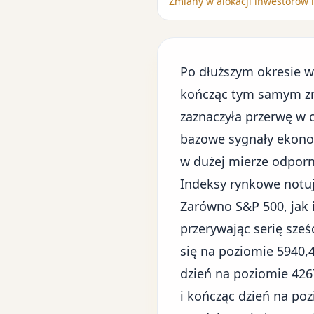
Zmiany w alokacji inwestorów 
Po dłuższym okresie 
kończąc tym samym zna
zaznaczyła przerwę w 
bazowe sygnały ekon
w dużej mierze odporn
Indeksy rynkowe notuj
Zarówno S&P 500, jak i
przerywając serię sze
się na poziomie 5940,
dzień na poziomie 426
i kończąc dzień na po