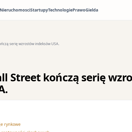
Nieruchomosci
Startupy
Technologie
Prawo
Gielda
kończą serię wzrostów indeksów USA.
ll Street kończą serię wzr
A.
oje rynkowe