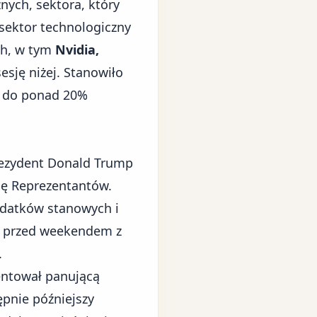
nych, sektora, który
sektor technologiczny
ch, w tym
Nvidia,
sesję niżej. Stanowiło
ię do ponad 20%
rezydent Donald Trump
bę Reprezentantów.
podatków stanowych i
y przed weekendem z
.
entował panującą
ępnie późniejszy