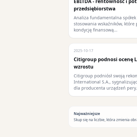
EBITDA - rentowność i po
przedsiębiorstwa
Analiza fundamentalna spółe
stosowania wskaźników, które 
kondycję finansową...
2025-10-17
Citigroup podnosi ocenę L
wzrostu
Citigroup podniósł swoją reko
International S.A., sygnalizuj
dla producenta urządzeń pery
Najważniejsze
Skup się na liczbie, która zmienia obr