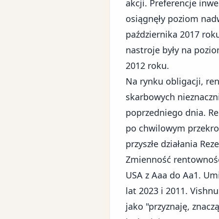
akcji. Preferencje inw
osiągnęły poziom nad
października 2017 roku
nastroje były na pozi
2012 roku.
Na rynku obligacji, r
skarbowych nieznaczni
poprzedniego dnia. Re
po chwilowym przekroc
przyszłe działania Rez
Zmienność rentowności
USA z Aaa do Aa1
. Um
lat 2023 i 2011. Vishn
jako "przyznaję, znac