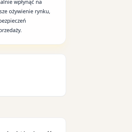
jalnie wpłynąć na
sze ożywienie rynku,
abezpieczeń
przedaży.