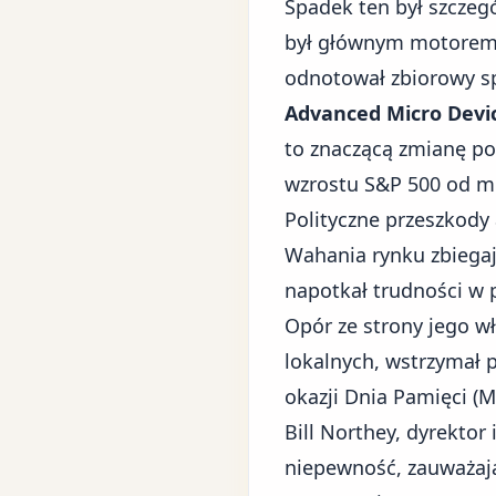
Spadek ten był szczeg
był głównym motorem 
odnotował zbiorowy sp
Advanced Micro Devic
to znaczącą zmianę po
wzrostu S&P 500 od m
Polityczne przeszkody
Wahania rynku zbiegaj
napotkał trudności w 
Opór ze strony jego wł
lokalnych, wstrzymał
okazji Dnia Pamięci (M
Bill Northey, dyrekt
niepewność, zauważają