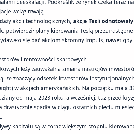
ałami deeskalacji. Podkreślił, że rynek czeka teraz na
acje wciąż trwają.
daży akcji technologicznych,
akcje Tesli odnotowały
k, potwierdził plany kierowania Teslą przez następne
dawało się dać akcjom skromny impuls, nawet gdy r
estorów i rentowności skarbowych
owych leży zauważalna zmiana nastrojów inwestorów 
ą, że znaczący odsetek inwestorów instytucjonalnych
ight) w akcjach amerykańskich. Na początku maja 3
dziany od maja 2023 roku, a wcześniej, tuż przed k
a drastycznie spadła w ciągu ostatnich pięciu miesię
.
pływy kapitału są w coraz większym stopniu kierowan