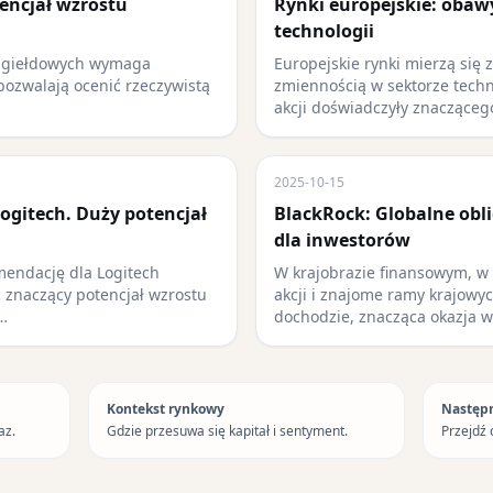
tencjał wzrostu
Rynki europejskie: obaw
technologii
k giełdowych wymaga
Europejskie rynki mierzą się 
pozwalają ocenić rzeczywistą
zmiennością w sektorze techn
akcji doświadczyły znacząceg
2025-10-15
ogitech. Duży potencjał
BlackRock: Globalne obl
dla inwestorów
mendację dla Logitech
W krajobrazie finansowym, w
ąc znaczący potencjał wzrostu
akcji i znajome ramy krajowy
…
dochodzie, znacząca okazja 
Kontekst rynkowy
Następ
az.
Gdzie przesuwa się kapitał i sentyment.
Przejdź 