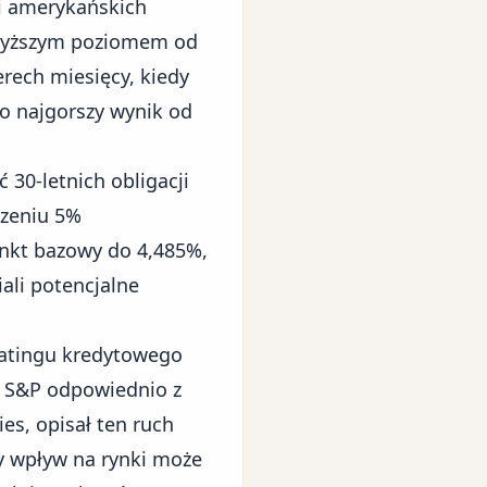
ji amerykańskich
jwyższym poziomem od
erech miesięcy, kiedy
ło najgorszy wynik od
30-letnich obligacji
czeniu 5%
unkt bazowy do 4,485%,
ali potencjalne
ratingu kredytowego
 i S&P odpowiednio z
es, opisał ten ruch
wy wpływ na rynki może