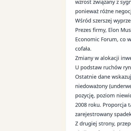
wzrost związany z sygn
ponieważ różne negocj
Wśród szerszej wyprze
Prezes firmy, Elon Mus
Economic Forum, co wy
cofała.
Zmiany w alokacji inw
U podstaw ruchów rynk
Ostatnie dane wskazuj
niedoważony (underwe
pozycję, poziom niewi
2008 roku. Proporcja t
zarejestrowany spadek
Z drugiej strony, prze