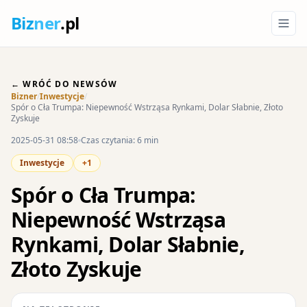
Biz
ner
.pl
← WRÓĆ DO NEWSÓW
Bizner
/
Inwestycje
/
Spór o Cła Trumpa: Niepewność Wstrząsa Rynkami, Dolar Słabnie, Złoto
Zyskuje
2025-05-31 08:58
Czas czytania: 6 min
Inwestycje
+1
Spór o Cła Trumpa:
Niepewność Wstrząsa
Rynkami, Dolar Słabnie,
Złoto Zyskuje