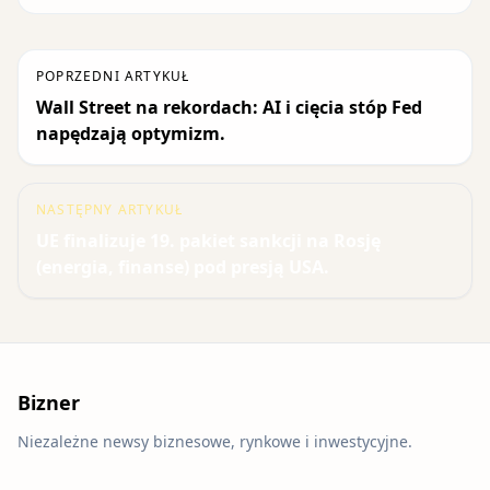
POPRZEDNI ARTYKUŁ
Wall Street na rekordach: AI i cięcia stóp Fed
napędzają optymizm.
NASTĘPNY ARTYKUŁ
UE finalizuje 19. pakiet sankcji na Rosję
(energia, finanse) pod presją USA.
Bizner
Niezależne newsy biznesowe, rynkowe i inwestycyjne.