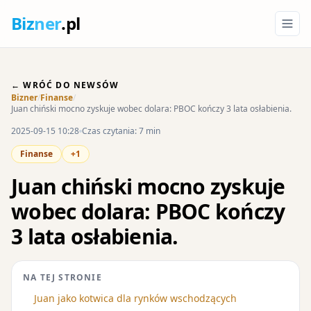
Biz
ner
.pl
← WRÓĆ DO NEWSÓW
Bizner
/
Finanse
/
Juan chiński mocno zyskuje wobec dolara: PBOC kończy 3 lata osłabienia.
2025-09-15 10:28
Czas czytania: 7 min
Finanse
+1
Juan chiński mocno zyskuje
wobec dolara: PBOC kończy
3 lata osłabienia.
NA TEJ STRONIE
Juan jako kotwica dla rynków wschodzących