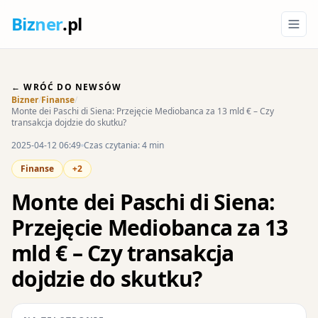
Biz
ner
.pl
← WRÓĆ DO NEWSÓW
Bizner
/
Finanse
/
Monte dei Paschi di Siena: Przejęcie Mediobanca za 13 mld € – Czy
transakcja dojdzie do skutku?
2025-04-12 06:49
Czas czytania: 4 min
Finanse
+2
Monte dei Paschi di Siena:
Przejęcie Mediobanca za 13
mld € – Czy transakcja
dojdzie do skutku?