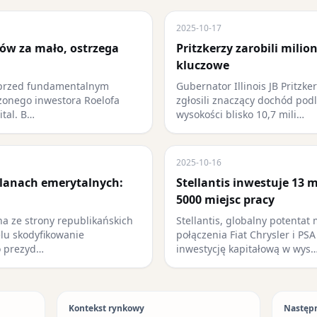
2025-10-17
ków za mało, ostrzega
Pritzkerzy zarobili mili
kluczowe
i przed fundamentalnym
Gubernator Illinois JB Pritzker
onego inwestora Roelofa
zgłosili znaczący dochód po
ital. B…
wysokości blisko 10,7 mili…
2025-10-16
lanach emerytalnych:
Stellantis inwestuje 13 
5000 miejsc pracy
na ze strony republikańskich
Stellantis, globalny potentat
lu skodyfikowanie
połączenia Fiat Chrysler i PS
o prezyd…
inwestycję kapitałową w wys
Kontekst rynkowy
Następ