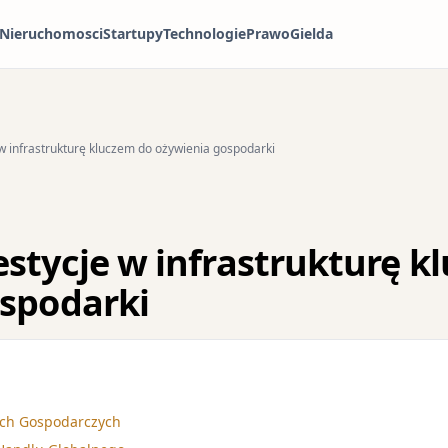
Nieruchomosci
Startupy
Technologie
Prawo
Gielda
w infrastrukturę kluczem do ożywienia gospodarki
stycje w infrastrukturę k
spodarki
ach Gospodarczych