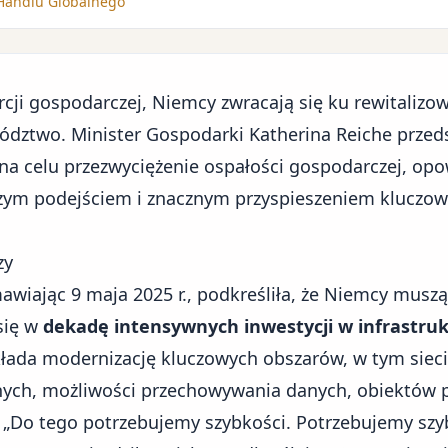
 Handlu Globalnego
cji gospodarczej, Niemcy zwracają się ku rewitalizowa
ództwo. Minister Gospodarki Katherina Reiche przed
na celu przezwyciężenie ospałości gospodarczej, opo
czym podejściem i znacznym przyspieszeniem kluczow
zy
awiając 9 maja 2025 r., podkreśliła, że Niemcy muszą
się w
dekadę intensywnych inwestycji w infrastru
łada modernizację kluczowych obszarów, w tym sieci
ych, możliwości przechowywania danych, obiektów p
 „Do tego potrzebujemy szybkości. Potrzebujemy szybk