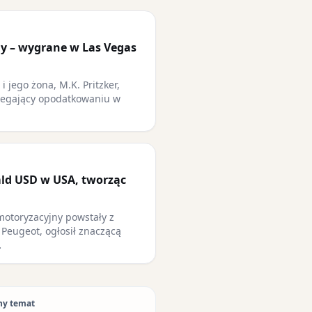
ony – wygrane w Las Vegas
 i jego żona, M.K. Pritzker,
dlegający opodatkowaniu w
mld USD w USA, tworząc
 motoryzacyjny powstały z
A Peugeot, ogłosił znaczącą
…
ny temat