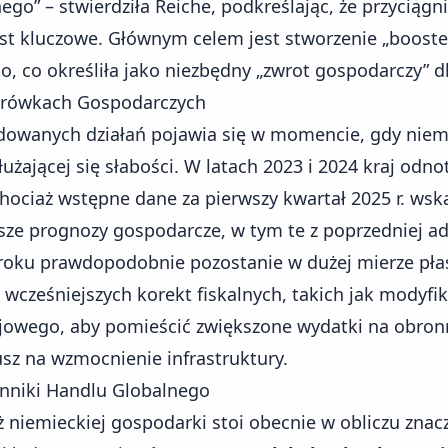
ego” – stwierdziła Reiche, podkreślając, że przyciągn
st kluczowe. Głównym celem jest stworzenie „booste
o, co określiła jako niezbędny „zwrot gospodarczy” d
atrówkach Gospodarczych
dowanych działań pojawia się w momencie, gdy nie
użającej się słabości. W latach 2023 i 2024 kraj od
Chociaż wstępne
dane za pierwszy kwartał 2025 r. wsk
rsze prognozy gospodarcze, w tym te z poprzedniej ad
roku prawdopodobnie pozostanie w dużej mierze płas
wcześniejszych korekt fiskalnych, takich jak modyfi
ajowego, aby pomieścić
zwiększone wydatki na obron
sz na wzmocnienie infrastruktury.
ynniki Handlu Globalnego
ż niemieckiej gospodarki stoi obecnie w obliczu zna