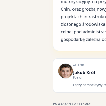
motoryzacyjny
, na prz
Chin, oraz groźbą now
projektach infrastrukt
złożonego środowiska
celnej pod administr
gospodarkę zależną od 
AUTOR
Jakub Król
Polska
Łączy perspektywy r
POWIĄZANE ARTYKUŁY