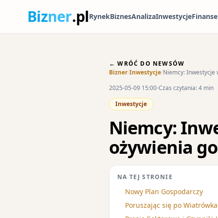
Biz
ner
.pl
Rynek
Biznes
Analiza
Inwestycje
Finanse
← WRÓĆ DO NEWSÓW
Bizner
/
Inwestycje
/
Niemcy: Inwestycje 
2025-05-09 15:00
Czas czytania: 4 min
Inwestycje
Niemcy: Inwe
ożywienia go
NA TEJ STRONIE
Nowy Plan Gospodarczy
Poruszając się po Wiatrówk