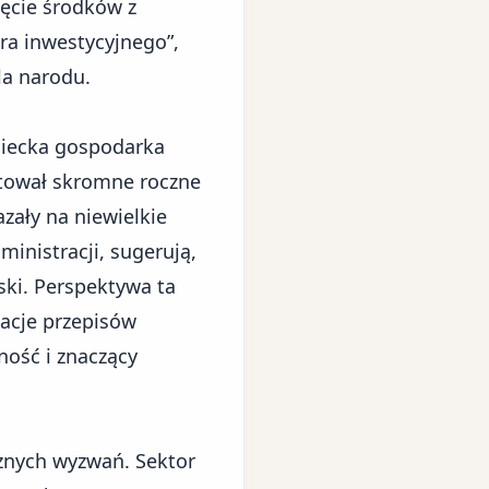
ięcie środków z
ra inwestycyjnego”,
la narodu.
miecka gospodarka
notował skromne roczne
azały na niewielkie
ministracji, sugerują,
ki. Perspektywa ta
kacje przepisów
ność
i znaczący
cznych wyzwań.
Sektor