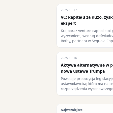
2025-10-17
VC: kapitału za dużo, zys
ekspert
Krajobraz venture capital sto
wyzwaniem, według doświadcz
Bothy, partnera w Sequoia Cap
2025-10-16
Aktywa alternatywne w p
nowa ustawa Trumpa
Powstaje propozycja legislacyj
ustawodawców, która ma na ce
rozporządzenia wykonawczeg
Najważniejsze