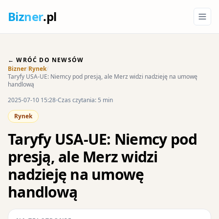
Biz
ner
.pl
← WRÓĆ DO NEWSÓW
Bizner
/
Rynek
/
Taryfy USA-UE: Niemcy pod presją, ale Merz widzi nadzieję na umowę
handlową
2025-07-10 15:28
Czas czytania: 5 min
Rynek
Taryfy USA-UE: Niemcy pod
presją, ale Merz widzi
nadzieję na umowę
handlową