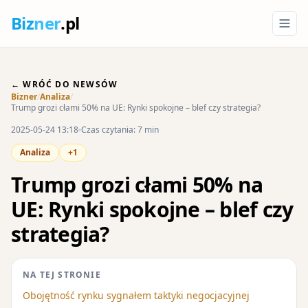
Biz
ner
.pl
← WRÓĆ DO NEWSÓW
Bizner
/
Analiza
/
Trump grozi cłami 50% na UE: Rynki spokojne – blef czy strategia?
2025-05-24 13:18
Czas czytania: 7 min
Analiza
+1
Trump grozi cłami 50% na
UE: Rynki spokojne – blef czy
strategia?
NA TEJ STRONIE
Obojętność rynku sygnałem taktyki negocjacyjnej