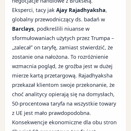
negocjacje handlowe z Brukselą.
Eksperci, tacy jak
Ajay Rajadhyaksha
,
globalny przewodniczący ds. badań w
Barclays
, podkreślili niuanse w
sformułowaniach użytych przez Trumpa –
„zalecał” on taryfę, zamiast stwierdzić, że
zostanie ona nałożona. To rozróżnienie
wzmacnia pogląd, że groźba jest w dużej
mierze kartą przetargową. Rajadhyaksha
przekazał klientom swoje przekonanie, że
choć analitycy opierają się na domysłach,
50-procentowa taryfa na wszystkie towary
z UE jest mało prawdopodobna.
Konsekwencje ekonomiczne dla obu stron