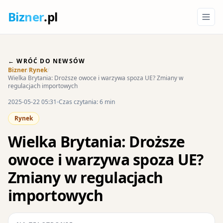
Biz
ner
.pl
← WRÓĆ DO NEWSÓW
Bizner
/
Rynek
/
Wielka Brytania: Droższe owoce i warzywa spoza UE? Zmiany w
regulacjach importowych
2025-05-22 05:31
Czas czytania: 6 min
Rynek
Wielka Brytania: Droższe
owoce i warzywa spoza UE?
Zmiany w regulacjach
importowych